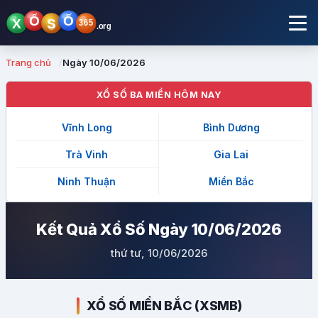
Trang chủ
Ngày 10/06/2026
XỔ SỐ BA MIỀN HÔM NAY
Vĩnh Long
Bình Dương
Trà Vinh
Gia Lai
Ninh Thuận
Miền Bắc
Kết Quả Xổ Số Ngày 10/06/2026
thứ tư, 10/06/2026
XỔ SỐ MIỀN BẮC (XSMB)