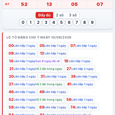
52
13
05
07
G7
Đầy đủ
2 số
3 số
0
1
2
3
4
5
6
7
8
9
LÔ TÔ ĐÁNG CHÚ Ý NGÀY 10/06/2026
00
05
07
Liên tiếp 1 ngày
Liên tiếp 1 ngày
Liên tiếp 1 ngày
08
13
Liên tiếp 1 ngày
Liên tiếp 1 ngày
14
18
Liên tiếp 1 ngày
Gan 8 ngày đã về
Liên tiếp 1 ngày
21
27
Liên tiếp 1 ngày
Về 2 lần trong ngày
Liên tiếp 2 ngày
30
31
36
Liên tiếp 2 ngày
Liên tiếp 1 ngày
Liên tiếp 1 ngày
37
41
Liên tiếp 1 ngày
Về 2 lần trong ngày
Liên tiếp 1 ngày
46
48
Liên tiếp 1 ngày
Liên tiếp 1 ngày
52
56
Liên tiếp 1 ngày
Về 2 lần trong ngày
Liên tiếp 1 ngày
58
69
74
Liên tiếp 1 ngày
Liên tiếp 1 ngày
Liên tiếp 1 ngày
84
91
Liên tiếp 1 ngày
Liên tiếp 1 ngày
Gan 8 ngày đã về