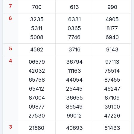
7
700
613
990
6
3235
6331
4905
5311
0365
8177
5008
7746
6940
5
4582
3716
9143
4
06579
36794
97113
42032
11163
75514
65758
44054
87455
65412
25445
46247
87004
36655
87109
09877
86549
39100
27530
99012
47226
3
21680
40693
61433