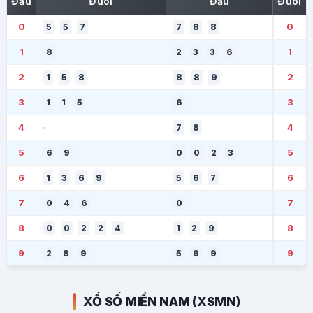
Đầu
Đuôi
Đầu
Đuôi
0
0
5
5
7
7
8
8
1
1
8
2
3
3
6
2
2
1
5
8
8
8
9
3
3
1
1
5
6
4
-
4
7
8
5
5
6
9
0
0
2
3
6
6
1
3
6
9
5
6
7
7
7
0
4
6
0
8
8
0
0
2
2
4
1
2
9
9
9
2
8
9
5
6
9
XỔ SỐ MIỀN NAM (XSMN)