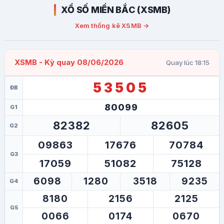
XỔ SỐ MIỀN BẮC (XSMB)
Xem thống kê XSMB →
XSMB - Kỳ quay 08/06/2026
Quay lúc 18:15
53505
ĐB
80099
G1
82382
82605
G2
09863
17676
70784
G3
17059
51082
75128
6098
1280
3518
9235
G4
8180
2156
2125
G5
0066
0174
0670