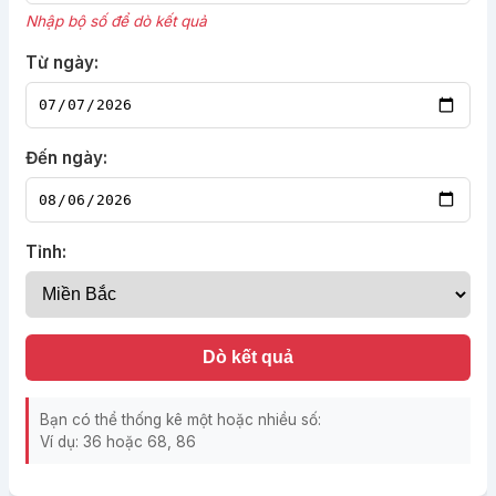
Nhập bộ số để dò kết quả
Từ ngày:
Đến ngày:
Tỉnh:
Dò kết quả
Bạn có thể thống kê một hoặc nhiều số:
Ví dụ: 36 hoặc 68, 86