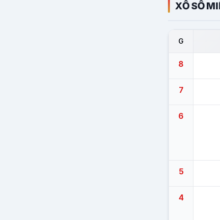
XỔ SỐ M
G
8
7
6
5
4