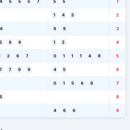
1
4
5
5
5
7
5
5
2
1
4
5
3
4
6
9
4
5
6
9
1
3
5
1
2
6
7
0
1
1
1
4
8
6
7
7
9
9
4
5
7
0
1
5
6
6
8
5
-
9
4
6
6