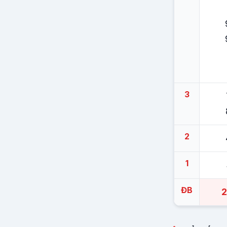
3
2
1
ĐB