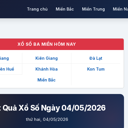
Trang chủ
Miền Bắc
Miền Trung
Miền N
XỔ SỐ BA MIỀN HÔM NAY
iang
Kiên Giang
Đà Lạt
iên Huế
Khánh Hòa
Kon Tum
Miền Bắc
t Quả Xổ Số Ngày 04/05/2026
thứ hai, 04/05/2026